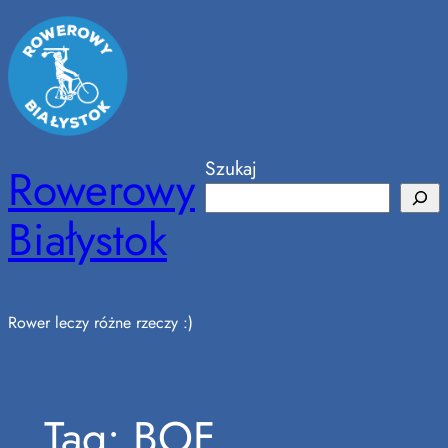
Przejdź
do
treści
Szukaj
Rowerowy
Białystok
Rower leczy różne rzeczy :)
Tag:
BOF