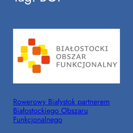
Rowerowy Białystok partnerem
Białostockiego Obszaru
Funkcjonalnego