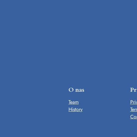
O nas
Pr
Team
Pri
History
Ter
Con