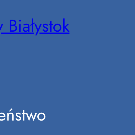
 Białystok
eństwo