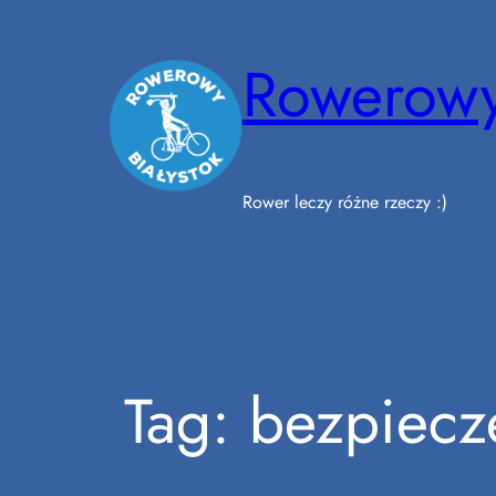
Przejdź
do
Rowerowy
treści
Rower leczy różne rzeczy :)
Tag:
bezpiecz