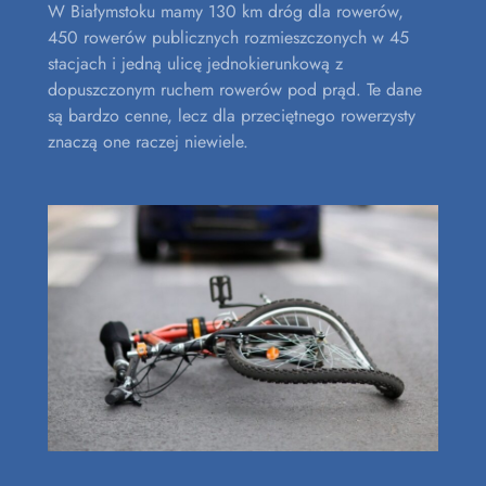
W Białymstoku mamy 130 km dróg dla rowerów,
450 rowerów publicznych rozmieszczonych w 45
stacjach i jedną ulicę jednokierunkową z
dopuszczonym ruchem rowerów pod prąd. Te dane
są bardzo cenne, lecz dla przeciętnego rowerzysty
znaczą one raczej niewiele.