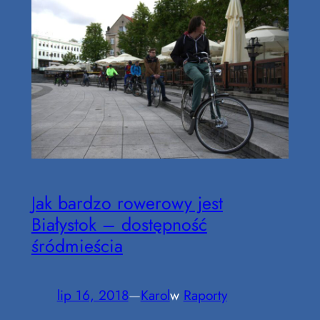
Jak bardzo rowerowy jest
Białystok – dostępność
śródmieścia
lip 16, 2018
—
Karol
w
Raporty