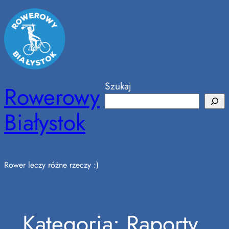
Przejdź
do
treści
Szukaj
Rowerowy
Białystok
Rower leczy różne rzeczy :)
Kategoria:
Raporty