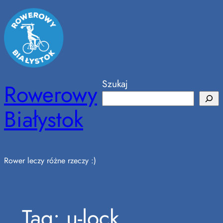
Przejdź
do
treści
Szukaj
Rowerowy
Białystok
Rower leczy różne rzeczy :)
Tag:
u-lock