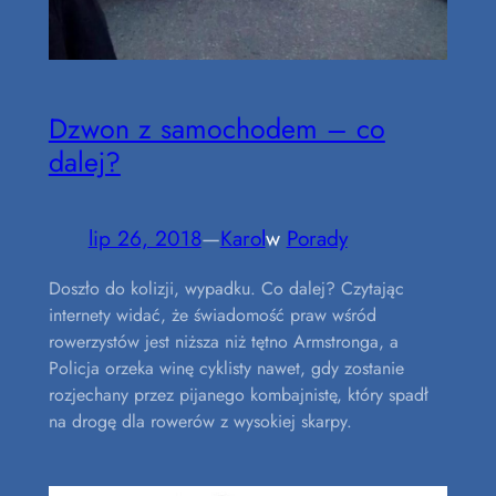
Dzwon z samochodem – co
dalej?
lip 26, 2018
—
Karol
w
Porady
Doszło do kolizji, wypadku. Co dalej? Czytając
internety widać, że świadomość praw wśród
rowerzystów jest niższa niż tętno Armstronga, a
Policja orzeka winę cyklisty nawet, gdy zostanie
rozjechany przez pijanego kombajnistę, który spadł
na drogę dla rowerów z wysokiej skarpy.