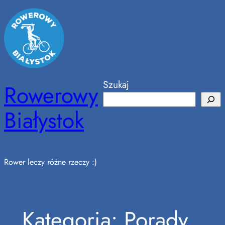
Przejdź
do
treści
Szukaj
Rowerowy
Białystok
Rower leczy różne rzeczy :)
Kategoria:
Porady