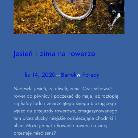
Jesień i zima na rowerze
lis 14, 2020
—
Bartek
w
Porady
Nadeszła jesień, za chwilę zima. Czas schować
rower do piwnicy i poczekać do maja, aż roztopią
się hałdy lodu i zmarzniętego śniegu blokującego
wjazd na przejazdy rowerowe, zmagazynowanego
tam przez służby miejskie odśnieżające chodniki i
ulice. Może jednak chowanie roweru na zimę
przestaje mieć sens?