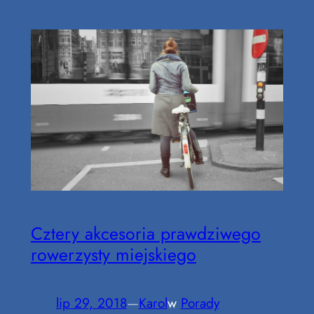
Cztery akcesoria prawdziwego
rowerzysty miejskiego
lip 29, 2018
—
Karol
w
Porady