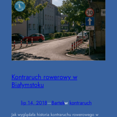
Kontraruch rowerowy w
Białymstoku
lip 14, 2018
—
Bartek
w
kontraruch
Jak wyglądała historia kontraruchu rowerowego w