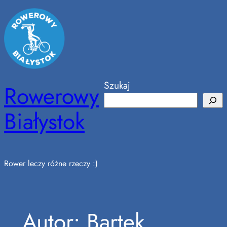
Przejdź
do
treści
Szukaj
Rowerowy
Białystok
Rower leczy różne rzeczy :)
Autor:
Bartek