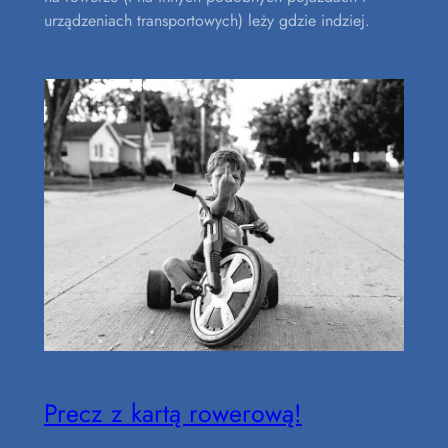
urządzeniach transportowych) leży gdzie indziej.
Precz z kartą rowerową!