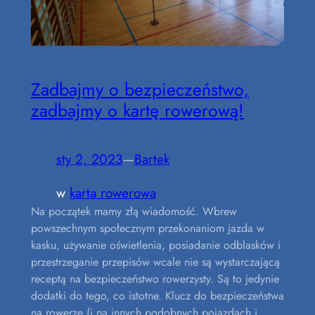
Zadbajmy o bezpieczeństwo,
zadbajmy o kartę rowerową!
sty 2, 2023
—
Bartek
w
karta rowerowa
Na początek mamy złą wiadomość. Wbrew
powszechnym społecznym przekonaniom jazda w
kasku, używanie oświetlenia, posiadanie odblasków i
przestrzeganie przepisów wcale nie są wystarczającą
receptą na bezpieczeństwo rowerzysty. Są to jedynie
dodatki do tego, co istotne. Klucz do bezpieczeństwa
na rowerze (i na innych podobnych pojazdach i