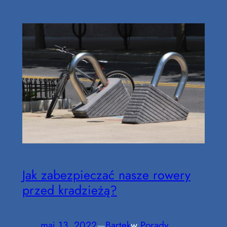
Jak zabezpieczać nasze rowery
przed kradzieżą?
maj 13, 2022
—
Bartek
w
Porady